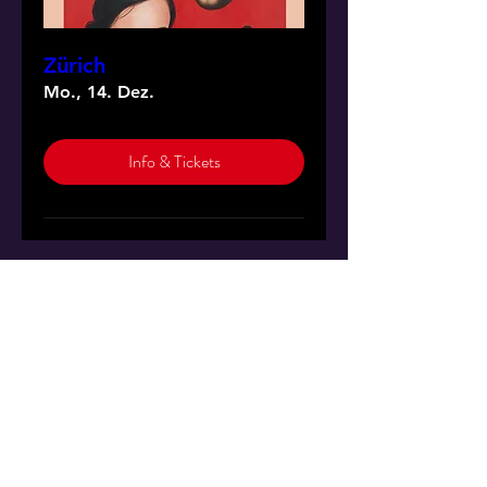
Zürich
Mo., 14. Dez.
Info & Tickets
Sie können die Bingo-
Show auch für Ihren
Anlass buchen.
So ein Bingo-Spektakel
haben Ihre Gäste
garantiert noch nie erlebt!
Bingo-Show für Ihren Anlass buchen!