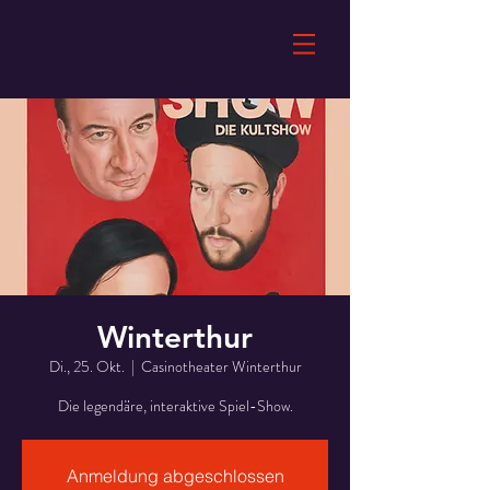
Winterthur
Di., 25. Okt.
  |  
Casinotheater Winterthur
Die legendäre, interaktive Spiel-Show.
Anmeldung abgeschlossen