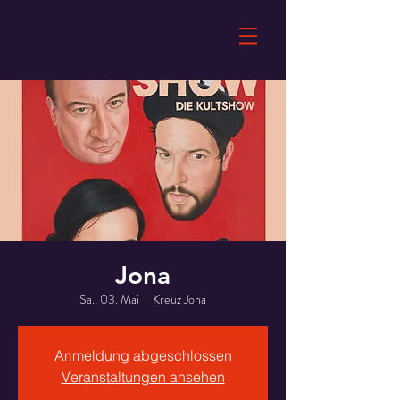
Jona
Sa., 03. Mai
  |  
Kreuz Jona
Anmeldung abgeschlossen
Veranstaltungen ansehen